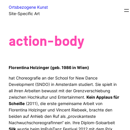
Skip
Statements
Ortsbezogene Kunst
to
Site-Specific Art
content
action-body
Florentina Holzinger (geb. 1986 in Wien)
hat Choreografie an der School for New Dance
Development (SNDO) in Amsterdam studiert. Sie spielt in
all ihren Arbeiten bewusst mit der Grenzverschiebung
zwischen Hochkultur und Entertainment.
Kein Applaus für
Scheiße
(2011), die erste gemeinsame Arbeit von
Florentina Holzinger und Vincent Riebeek, brachte den
beiden auf Anhieb den Ruf als „provokanteste
NachwuchschoreografInnen“ ein. Ihre Diplom-Soloarbeit
Silk
wurde beim lmPulsTanz Festival 2012 mit dem Prix