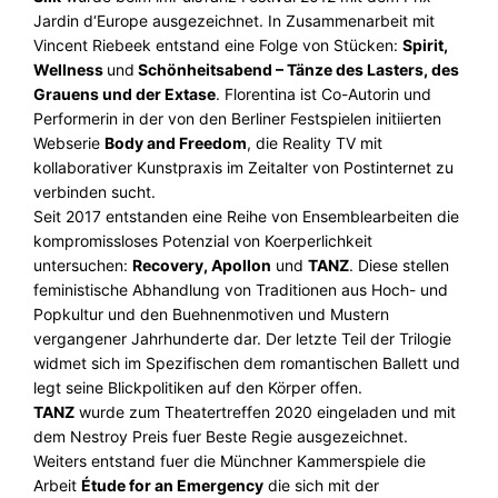
Jardin d‘Europe ausgezeichnet. In Zusammenarbeit mit
Vincent Riebeek entstand eine Folge von Stücken:
Spirit,
Wellness
und
Schönheitsabend – Tänze des Lasters, des
Grauens und der Extase
. Florentina ist Co-Autorin und
Performerin in der von den Berliner Festspielen initiierten
Webserie
Body and Freedom
, die Reality TV mit
kollaborativer Kunstpraxis im Zeitalter von Postinternet zu
verbinden sucht.
Seit 2017 entstanden eine Reihe von Ensemblearbeiten die
kompromissloses Potenzial von Koerperlichkeit
untersuchen:
Recovery, Apollon
und
TANZ
. Diese stellen
feministische Abhandlung von Traditionen aus Hoch- und
Popkultur und den Buehnenmotiven und Mustern
vergangener Jahrhunderte dar. Der letzte Teil der Trilogie
widmet sich im Spezifischen dem romantischen Ballett und
legt seine Blickpolitiken auf den Körper offen.
TANZ
wurde zum Theatertreffen 2020 eingeladen und mit
dem Nestroy Preis fuer Beste Regie ausgezeichnet.
Weiters entstand fuer die Münchner Kammerspiele die
Arbeit
Étude for an Emergency
die sich mit der