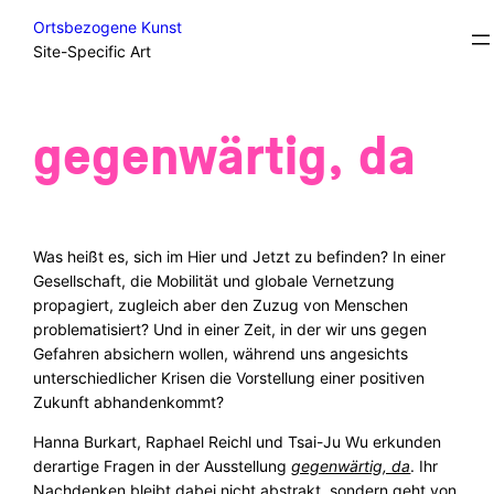
Skip
Student Projects/Diplomas
Ortsbezogene Kunst
to
Site-Specific Art
content
gegenwärtig, da
Was heißt es, sich im Hier und Jetzt zu befinden? In einer
Gesellschaft, die Mobilität und globale Vernetzung
propagiert, zugleich aber den Zuzug von Menschen
problematisiert? Und in einer Zeit, in der wir uns gegen
Gefahren absichern wollen, während uns angesichts
unterschiedlicher Krisen die Vorstellung einer positiven
Zukunft abhandenkommt?
Hanna Burkart, Raphael Reichl und Tsai-Ju Wu erkunden
derartige Fragen in der Ausstellung
gegenwärtig, da
. Ihr
Nachdenken bleibt dabei nicht abstrakt, sondern geht von