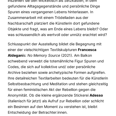
inszeniert sie den Wickeltisch als Setzkasten, in dem
gefundene Alltagsgegenstände und persönliche Dinge
Spuren eines vergangenen Lebens hinterlassen. In
Zusammenarbeit mit einem Trödelladen aus der
Nachbarschaft platziert die Künstlerin dort gefundene
Objekte und fragt, was am Ende eines Lebens bleibt? Oder
was schlussendlich als wertvoll oder unnütz erachtet wird?
Schlusspunkt der Ausstellung bildet die Begegnung mit
einer der vielschichtigen Textilskulpturen
Francesca
Aldegani
s:
No Memory Source
(2021). Am Balkon
schwebend verwebt die totemähnliche Figur Spuren und
Codes, die sich auf kollektive und/ oder persönliche
Archive beziehen sowie archetypische Formen aufgreifen.
Ihre detailreichen Textilarbeiten bedeuten für die Künstlerin
Selbstbeobachtung und Meditation und stehen gleichzeitig
für einen feministischen Akt der Rebellion gegen die
Anonymität. Ob die kleine ergänzende Stickerei
Adesso
(italienisch für jetzt) als Aufruf zur Rebellion oder schlicht
ein Besinnen auf den Moment zu verstehen ist, bleibt
Entscheidung der Betrachter:innen.