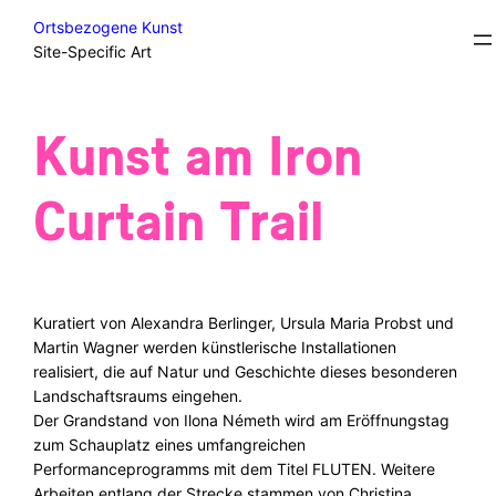
Skip
Student Projects/Diplomas
Ortsbezogene Kunst
to
Site-Specific Art
content
Kunst am Iron
Curtain Trail
Kuratiert von Alexandra Berlinger, Ursula Maria Probst und
Martin Wagner werden künstlerische Installationen
realisiert, die auf Natur und Geschichte dieses besonderen
Landschaftsraums eingehen.
Der Grandstand von Ilona Németh wird am Eröffnungstag
zum Schauplatz eines umfangreichen
Performanceprogramms mit dem Titel FLUTEN. Weitere
Arbeiten entlang der Strecke stammen von Christina