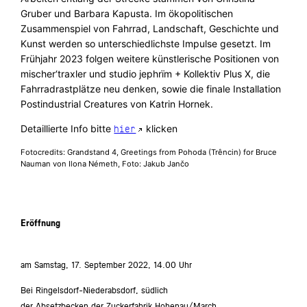
Gruber und Barbara Kapusta. Im ökopolitischen
Zusammenspiel von Fahrrad, Landschaft, Geschichte und
Kunst werden so unterschiedlichste Impulse gesetzt. Im
Frühjahr 2023 folgen weitere künstlerische Positionen von
mischer‘traxler und studio jephrïm + Kollektiv Plus X, die
Fahrradrastplätze neu denken, sowie die finale Installation
Postindustrial Creatures von Katrin Hornek.
Detaillierte Info bitte
klicken
hier
Fotocredits: Grandstand 4, Greetings from Pohoda (Trêncin) for Bruce
Nauman von Ilona Németh, Foto: Jakub Jančo
Eröffnung
am Samstag, 17. September 2022, 14.00 Uhr
Bei Ringelsdorf-Niederabsdorf, südlich
der Absetzbecken der Zuckerfabrik Hohenau/March