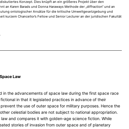
skutiertes Konzept. Dies knüpft an ein größeres Projekt über den
ehnt an Karen Barads und Donna Haraways Methode der „diffraction“ und an
eutung ontologischer Ansätze für die kritische Umweltgesetzgebung und
eit kurzem Chancellor’s Fellow und Senior Lecturer an der juridischen Fakultät
.
n Space Law
ted in the advancements of space law during the first space race
ctional in that it legislated practices in advance of their
o prevent the use of outer space for military purposes. Hence the
her celestial bodies are not subject to national appropriation.
 law and compares it with golden-age science fiction. While
peated stories of invasion from outer space and of planetary