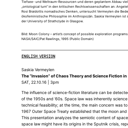
Tiefsee- und Weltraum-Ressourcen und deren geplantem Abbau vieldi
„ontological turn“ in den kritischen Rechtswissenschaften an: Angel
Rosi Braidottis nomadisches Denken, untersucht Vermeylen die Bed
ökofeministische Philosophie im Anthropozän. Saskia Vermeylen ist s
der University of Strathclyde in Glasgow.
Bild: Moon Colony – artist’s concept of possible exploration programs
NASA/SAIC/Pat Rawlings, 1995 (Public Domain)
ENGLISH VERSION
Saskia Vermeylen
The “Invasion” of Chaos Theory and Science Fiction i
SAT, 22.10.16 | 3pm
The influence of science-fiction literature can be detec
of the 1950s and ’60s. Space law was inherently science fi
technical feasibility; at the time, the main concern was t
1967 Outer Space Treaty established that the moon and ot
This presentation analyzes the semiotic content of space
space law might have its origins in the Sputnik crisis, re