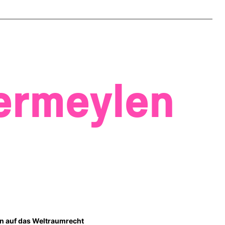
ermeylen
on auf das Weltraumrecht