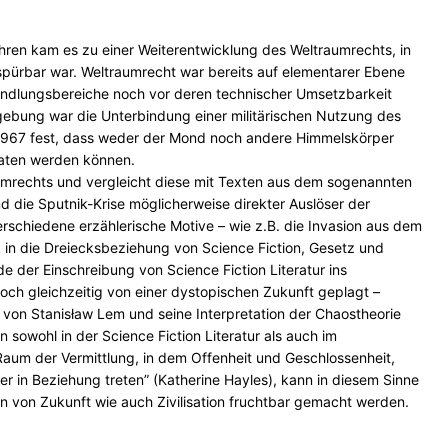
hren kam es zu einer Weiterentwicklung des Weltraumrechts, in
 spürbar war. Weltraumrecht war bereits auf elementarer Ebene
andlungsbereiche noch vor deren technischer Umsetzbarkeit
zgebung war die Unterbindung einer militärischen Nutzung des
 1967 fest, dass weder der Mond noch andere Himmelskörper
aaten werden können.
aumrechts und vergleicht diese mit Texten aus dem sogenannten
nd die Sputnik-Krise möglicherweise direkter Auslöser der
rschiedene erzählerische Motive – wie z.B. die Invasion aus dem
ck in die Dreiecksbeziehung von Science Fiction, Gesetz und
 der Einschreibung von Science Fiction Literatur ins
doch gleichzeitig von einer dystopischen Zukunft geplagt –
von Stanisław Lem und seine Interpretation der Chaostheorie
 sowohl in der Science Fiction Literatur als auch im
„Raum der Vermittlung, in dem Offenheit und Geschlossenheit,
 in Beziehung treten” (Katherine Hayles), kann in diesem Sinne
rin von Zukunft wie auch Zivilisation fruchtbar gemacht werden.