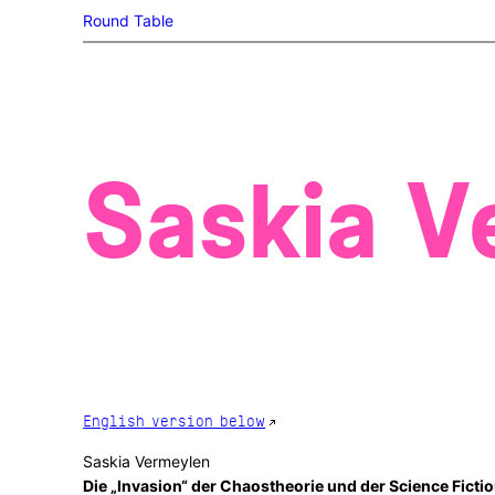
Skip
Round Table
to
content
Saskia V
English version below
Saskia Vermeylen
Die „Invasion“ der Chaostheorie und der Science Ficti