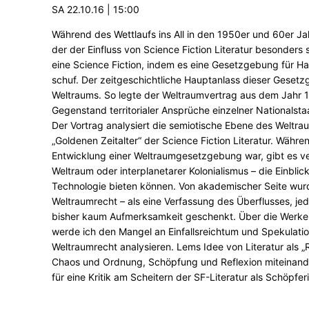
SA 22.10.16 | 15:00
Während des Wettlaufs ins All in den 1950er und 60er Ja
der der Einfluss von Science Fiction Literatur besonders
eine Science Fiction, indem es eine Gesetzgebung für H
schuf. Der zeitgeschichtliche Hauptanlass dieser Geset
Weltraums. So legte der Weltraumvertrag aus dem Jahr
Gegenstand territorialer Ansprüche einzelner Nationalst
Der Vortrag analysiert die semiotische Ebene des Weltr
„Goldenen Zeitalter“ der Science Fiction Literatur. Währe
Entwicklung einer Weltraumgesetzgebung war, gibt es ve
Weltraum oder interplanetarer Kolonialismus – die Einbli
Technologie bieten können. Von akademischer Seite wurde
Weltraumrecht – als eine Verfassung des Überflusses, je
bisher kaum Aufmerksamkeit geschenkt. Über die Werke 
werde ich den Mangel an Einfallsreichtum und Spekulation
Weltraumrecht analysieren. Lems Idee von Literatur als 
Chaos und Ordnung, Schöpfung und Reflexion miteinander
für eine Kritik am Scheitern der SF-Literatur als Schöpfe