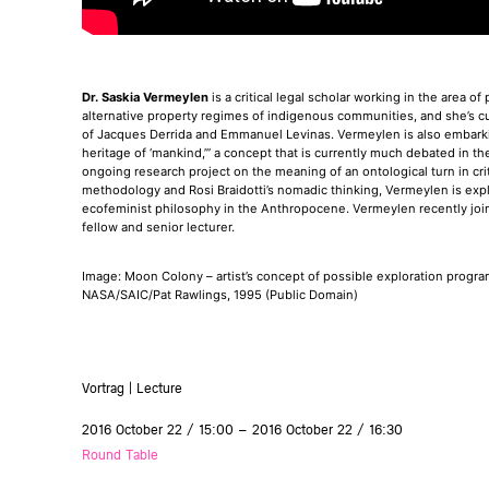
Dr. Saskia Vermeylen
is a critical legal scholar working in the area 
alternative property regimes of indigenous communities, and she’s cu
of Jacques Derrida and Emmanuel Levinas. Vermeylen is also embarki
heritage of ‘mankind,’” a concept that is currently much debated in t
ongoing research project on the meaning of an ontological turn in crit
methodology and Rosi Braidotti’s nomadic thinking, Vermeylen is explo
ecofeminist philosophy in the Anthropocene. Vermeylen recently joine
fellow and senior lecturer.
Image: Moon Colony – artist’s concept of possible exploration progra
NASA/SAIC/Pat Rawlings, 1995 (Public Domain)
Vortrag | Lecture
2016 October 22 / 15:00 – 2016 October 22 / 16:30
Round Table