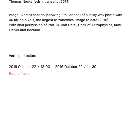
Thomas Nocke (eds.), transcript 2014).
Image: A small section (showing Eta Carinae) of a Milky Way photo with
46 billion pixels, the largest astronomical image to date (2015)
With kind permission of Prof. Dr. Rolf Chini, Chair of Astrophysics, Ruhr-
Universität Bochum.
Vortrag | Lecture
2016 October 22 / 13:00 – 2016 October 22 / 14:30
Round Table