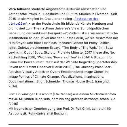
Vera Tollmann
studierte Angewandte Kulturwissenschaften und
Ästhetische Praxis in Hildesheim und Cultural Studies in Liverpool. Seit
2015 ist sie Mitglied im Graduiertenkolleg
„Ästhetiken des
an der Hochschule für bildende Künste Hamburg und
Virtuellen“
promoviert zum Thema „From Universe‘s View. Zur bildpolitischen
Bedeutung der vertikalen Perspektive“. Zudem ist sie wissenschaftliche
Mitarbeiterin an der Universität der Künste Berlin, wo sie zusammen mit
Hito Steyerl und Boaz Levin das Research Center for Proxy Politics
leitet. Zuletzt erschienene Essays: “The Body of The Web,” (mit Boaz
Levin), in: Out of Body, Skulptur Projekte Münster 2017, frieze d/e, No.
23, Frühling 2016; “Watching “Powers of Ten” in 2014: A Blueprint for
Same Old Power Structures?” auf der Website Regarding Spectatorship:
Revolt and Distant Observer (Berlin 2015); „The Uncanny Polar Bear“.
Activists Visually Attack an Overly Emotionalized Image Clone“ in:
Image Politics of Climate Change. Visualizations, Imaginations,
Documentations. (Birgit Schneider, Thomas Nocke (Hg.), transcript
2014).
Bild: Ein winziger Ausschnitt (Eta Carinae) aus einem Milchstraßenfoto
mit 46 Milliarden Bildpixeln, dem bislang größten astronomischen Bild
(2015)
Mit freundlicher Genehmigung von Prof. Dr. Rolf Chini, Lehrstuhl für
Astrophysik, Ruhr-Universität Bochum.