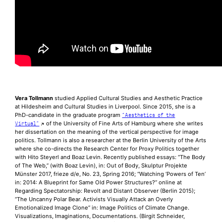
Vera Tollmann
studied Applied Cultural Studies and Aesthetic Practice
at Hildesheim and Cultural Studies in Liverpool. Since 2015, she is a
PhD-candidate in the graduate program
“Aesthetics of the
of the University of Fine Arts of Hamburg where she writes
Virtual”
her dissertation on the meaning of the vertical perspective for image
politics. Tollmann is also a researcher at the Berlin University of the Arts
where she co-directs the Research Center for Proxy Politics together
with Hito Steyerl and Boaz Levin. Recently published essays: “The Body
of The Web,” (with Boaz Levin), in: Out of Body, Skulptur Projekte
Münster 2017, frieze d/e, No. 23, Spring 2016; “Watching ’Powers of Ten’
in: 2014: A Blueprint for Same Old Power Structures?” online at
Regarding Spectatorship: Revolt and Distant Observer (Berlin 2015);
“The Uncanny Polar Bear. Activists Visually Attack an Overly
Emotionalized Image Clone” in: Image Politics of Climate Change.
Visualizations, Imaginations, Documentations. (Birgit Schneider,