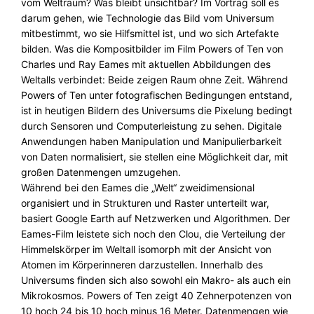
vom Weltraum? Was bleibt unsichtbar? Im Vortrag soll es
darum gehen, wie Technologie das Bild vom Universum
mitbestimmt, wo sie Hilfsmittel ist, und wo sich Artefakte
bilden. Was die Kompositbilder im Film Powers of Ten von
Charles und Ray Eames mit aktuellen Abbildungen des
Weltalls verbindet: Beide zeigen Raum ohne Zeit. Während
Powers of Ten unter fotografischen Bedingungen entstand,
ist in heutigen Bildern des Universums die Pixelung bedingt
durch Sensoren und Computerleistung zu sehen. Digitale
Anwendungen haben Manipulation und Manipulierbarkeit
von Daten normalisiert, sie stellen eine Möglichkeit dar, mit
großen Datenmengen umzugehen.
Während bei den Eames die „Welt“ zweidimensional
organisiert und in Strukturen und Raster unterteilt war,
basiert Google Earth auf Netzwerken und Algorithmen. Der
Eames-Film leistete sich noch den Clou, die Verteilung der
Himmelskörper im Weltall isomorph mit der Ansicht von
Atomen im Körperinneren darzustellen. Innerhalb des
Universums finden sich also sowohl ein Makro- als auch ein
Mikrokosmos. Powers of Ten zeigt 40 Zehnerpotenzen von
10 hoch 24 bis 10 hoch minus 16 Meter. Datenmengen wie