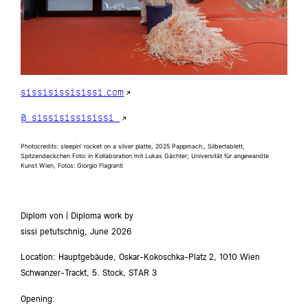
sissisissisissi.com
@_sissisissisissi_
Photocredits: sleepin’ rocket on a silver platte, 2025 Pappmach., Silbertablett,
Spitzendeckchen Foto: in Kollaboration mit Lukas Gächter; Universität für angewandte
Kunst Wien, Fotos: Giorgio Flagranti
Diplom von | Diploma work by
sissi petutschnig, June 2026
Location: Hauptgebäude, Oskar-Kokoschka-Platz 2, 1010 Wien
Schwanzer-Trackt, 5. Stock, STAR 3
Opening: