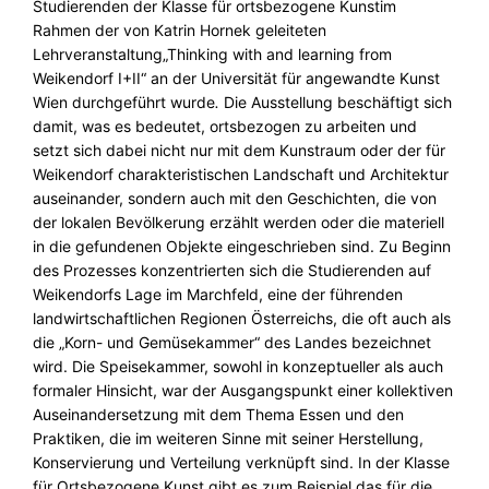
Studierenden der Klasse für ortsbezogene Kunstim
Rahmen der von Katrin Hornek geleiteten
Lehrveranstaltung„Thinking with and learning from
Weikendorf I+II“ an der Universität für angewandte Kunst
Wien durchgeführt wurde
.
Die Ausstellung beschäftigt sich
damit, was es bedeutet, ortsbezogen zu arbeiten und
setzt sich dabei nicht nur mit dem Kunstraum oder der für
Weikendorf charakteristischen Landschaft und Architektur
auseinander, sondern auch mit den Geschichten, die von
der lokalen Bevölkerung erzählt werden oder die materiell
in die gefundenen Objekte eingeschrieben sind. Zu Beginn
des Prozesses konzentrierten sich die Studierenden auf
Weikendorfs Lage im Marchfeld, eine der führenden
landwirtschaftlichen Regionen Österreichs, die oft auch als
die „Korn- und Gemüsekammer“ des Landes bezeichnet
wird. Die Speisekammer, sowohl in konzeptueller als auch
formaler Hinsicht, war der Ausgangspunkt einer kollektiven
Auseinandersetzung mit dem Thema Essen und den
Praktiken, die im weiteren Sinne mit seiner Herstellung,
Konservierung und Verteilung verknüpft sind. In der Klasse
für Ortsbezogene Kunst gibt es zum Beispiel das für die